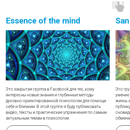
Essence of the mind
San
Это закрытая группа в Facebook для тех, кому
Это гру
интересны новые знания и глубинные методы
умение
духовно-ориентированной психологии для помощи
жизнь 
себе и близким. В этой группе я буду публиковать
публик
видео, тексты и практические упражнения по самым
сновид
актуальным темам в психологии.
обмени