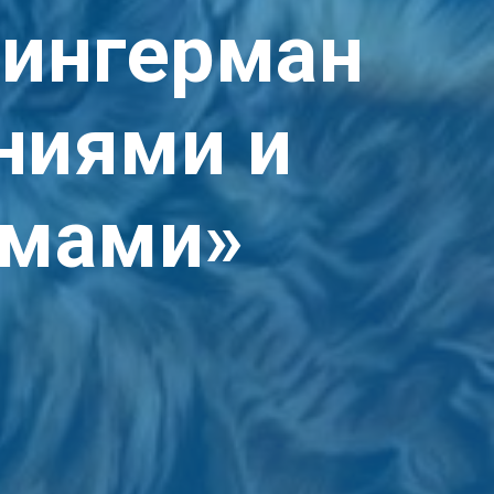
Зингерман
ениями и
омами
»