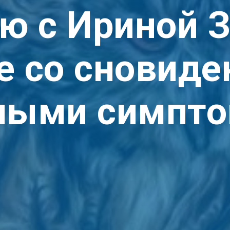
ю с Ириной 
е со сновид
ными симпт