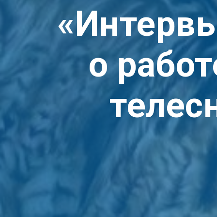
«
Интервь
о работ
телес